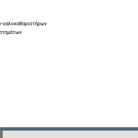
ν-υαλοκαθαριστήρων
υστημάτων