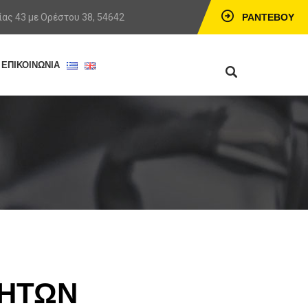
ας 43 με Ορέστου 38, 54642
ΡΑΝΤΕΒΟΎ
ΕΠΙΚΟΙΝΩΝΙΑ
ΝΗΤΩΝ