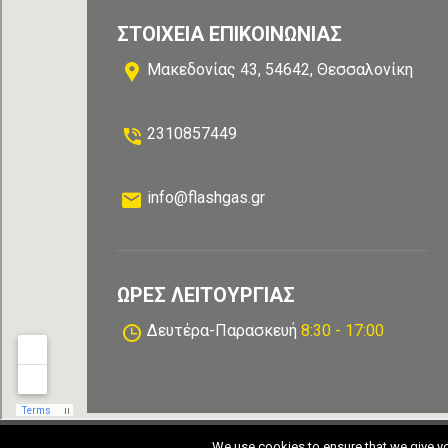
ΣΤΟΙΧΕΊΑ ΕΠΙΚΟΙΝΩΝΊΑΣ
Μακεδονίας 43, 54642, Θεσσαλονίκη
2310857449
info@flashgas.gr
ΏΡΕΣ ΛΕΙΤΟΥΡΓΊΑΣ
Δευτέρα-Παρασκευή
8:30 - 17:00
© 2019 Flas Gas,
All Rights Reserved. Hosting 
We use cookies to ensure that we give you