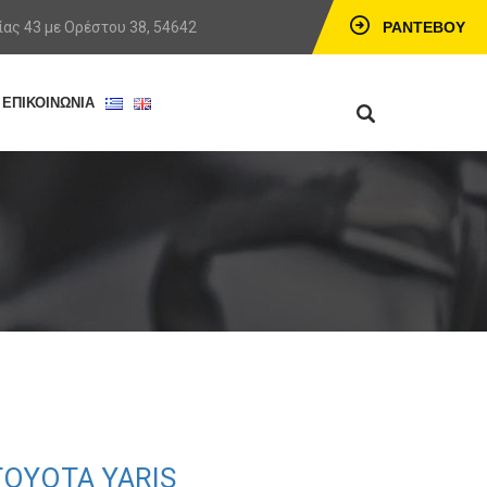
ας 43 με Ορέστου 38, 54642
ΡΑΝΤΕΒΟΎ
ΕΠΙΚΟΙΝΩΝΙΑ
TOYOTA YARIS